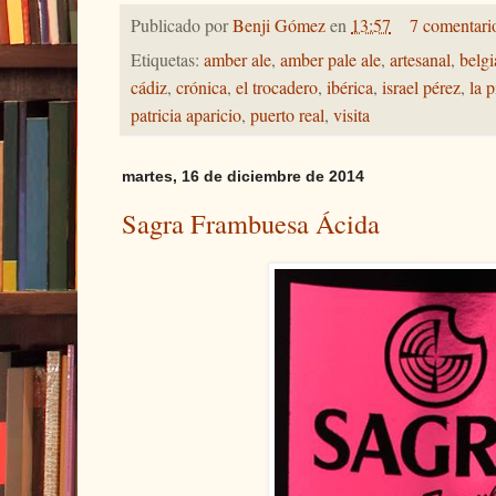
Publicado por
Benji Gómez
en
13:57
7 comentari
Etiquetas:
amber ale
,
amber pale ale
,
artesanal
,
belgi
cádiz
,
crónica
,
el trocadero
,
ibérica
,
israel pérez
,
la 
patricia aparicio
,
puerto real
,
visita
martes, 16 de diciembre de 2014
Sagra Frambuesa Ácida