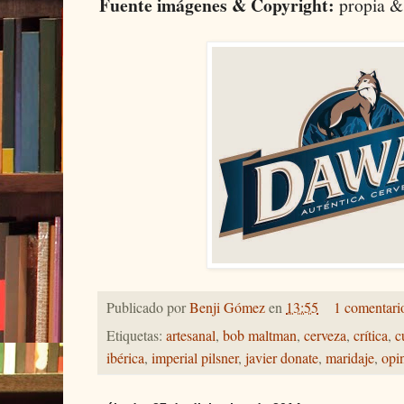
Fuente imágenes & Copyright:
propia &
Publicado por
Benji Gómez
en
13:55
1 comentari
Etiquetas:
artesanal
,
bob maltman
,
cerveza
,
crítica
,
c
ibérica
,
imperial pilsner
,
javier donate
,
maridaje
,
opi