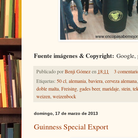
Fuente imágenes & Copyright:
Google, 
Publicado por
Benji Gómez
en
18:11
3 comentari
Etiquetas:
50 cl
,
alemania
,
baviera
,
cerveza alemana
doble malta
,
Freising
,
gades beer
,
maridaje
,
stein
,
te
weizen
,
weizenbock
domingo, 17 de marzo de 2013
Guinness Special Export