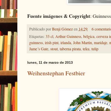
Fuente imágenes & Copyright
: Guinnes
Publicado por
Benji Gómez
en
14:29
6 comentari
Etiquetas:
33 cl
,
Arthur Guinness
,
bélgica
,
cerveza i
guinness
,
irish pint
,
irlanda
,
John Martin
,
maridaje
,
n
Jame´s Gate
,
stout
,
taberna pirata
,
teku
,
tulip
lunes, 11 de marzo de 2013
Weihenstephan Festbier