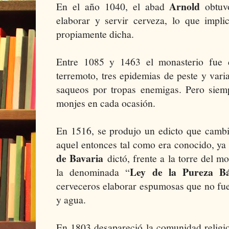
Arnold
En el año 1040, el abad
obtuvo
elaborar y servir cerveza, lo que implic
propiamente dicha.
Entre 1085 y 1463 el monasterio fue d
terremoto, tres epidemias de peste y var
saqueos por tropas enemigas. Pero siemp
monjes en cada ocasión.
En 1516, se produjo un edicto que cambi
aquel entonces tal como era conocido, ya
de Bavaria
dictó, frente a la torre del m
Ley de la Pureza B
la denominada “
cerveceros elaborar espumosas que no fue
y agua.
En 1803 desapareció la comunidad religi