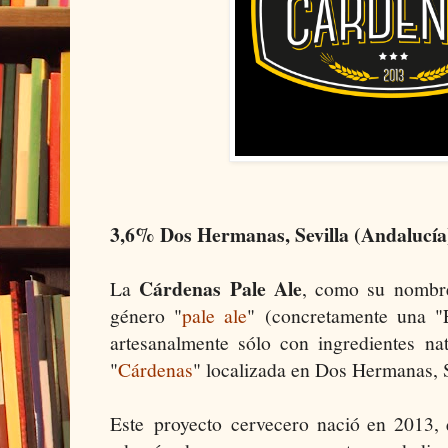
3,6% Dos Hermanas, Sevilla (Andalucía
Cárdenas Pale Ale
La
, como su nombre
género "
pale ale
" (concretamente una "E
artesanalmente sólo con ingredientes na
"
Cárdenas
" localizada en Dos Hermanas, S
Este
proyecto
cervecero nació en 2013, q