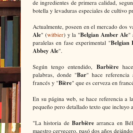
de ingredientes de primera calidad, segu
botella y levaduras especiales de cultivo p
Actualmente, poseen en el mercado dos va
Ale
Belgian Amber Ale
" (
witbier
) y la "
"
Belgian 
paralelas en fase experimental "
Abbey Ale
".
Barbière
Según tengo entendido,
hace
Bar
palabras, donde "
" hace referencia 
Bière
francés y "
" que es cerveza en franc
En su página web, se hace referencia a l
pequeño pero detallado texto que incluyo 
Barbière
"La historia de
arranca en Bé
maestro cervecero, pasó dos años dejándo