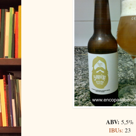
ABV:
5,5%
IBUs:
23