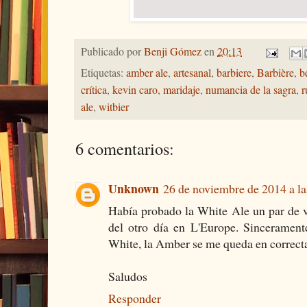
Publicado por
Benji Gómez
en
20:13
Etiquetas:
amber ale
,
artesanal
,
barbiere
,
Barbière
,
b
crítica
,
kevin caro
,
maridaje
,
numancia de la sagra
,
r
ale
,
witbier
6 comentarios:
Unknown
26 de noviembre de 2014 a la
Había probado la White Ale un par de v
del otro día en L'Europe. Sincerament
White, la Amber se me queda en correct
Saludos
Responder