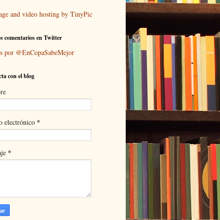
s comentarios en Twitter
ts por @EnCopaSabeMejor
ta con el blog
re
*
o electrónico
*
aje