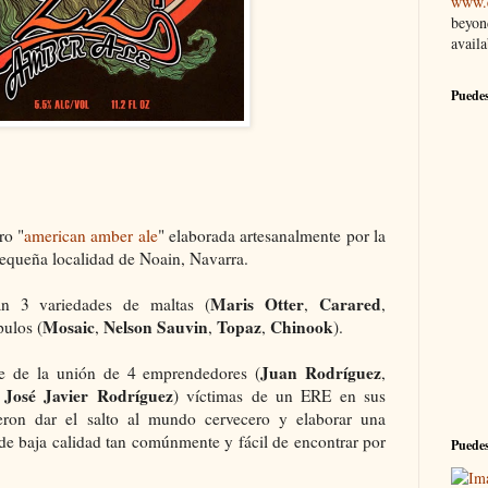
www.e
beyon
availa
Puedes
ro "
american amber ale
" elaborada artesanalmente por la
equeña localidad de Noain, Navarra.
Maris Otter
Carared
an 3 variedades de maltas (
,
,
Mosaic
Nelson Sauvin
Topaz
Chinook
pulos (
,
,
,
).
Juan Rodríguez
ce de la unión de 4 emprendedores (
,
José Javier Rodríguez
y
) víctimas de un ERE en sus
eron dar el salto al mundo cervecero y elaborar una
 de baja calidad tan comúnmente y fácil de encontrar por
Puedes