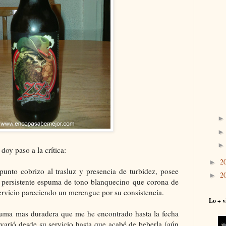
doy paso a la crítica:
2
►
unto cobrizo al trasluz y presencia de turbidez, posee
2
►
 persistente espuma de tono blanquecino que corona de
ervicio pareciendo un merengue por su consistencia.
Lo + v
spuma mas duradera que me he encontrado hasta la fecha
varió desde su servicio hasta que acabé de beberla (aún