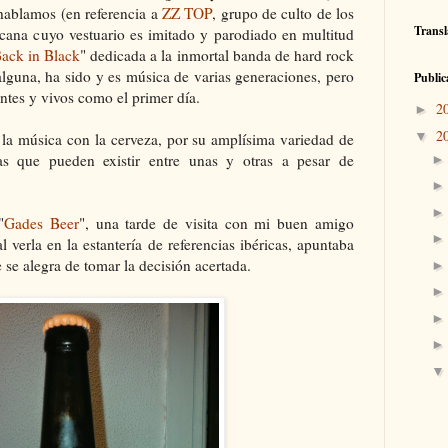
 hablamos (en referencia a
ZZ TOP
, grupo de culto de los
Transl
icana cuyo vestuario es imitado y parodiado en multitud
ack in Black
" dedicada a la inmortal banda de hard rock
alguna, ha sido y es música de varias generaciones, pero
Public
ntes y vivos como el primer día.
2
►
2
▼
a música con la cerveza, por su amplísima variedad de
as que pueden existir entre unas y otras a pesar de
"
Gades Beer
", una tarde de visita con mi buen amigo
l verla en la estantería de referencias ibéricas, apuntaba
 se alegra de tomar la decisión acertada.