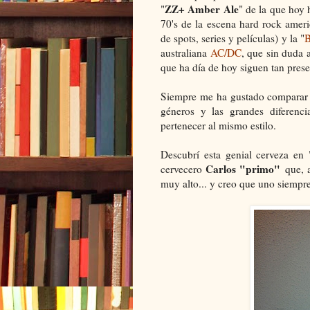
ZZ+ Amber Ale
"
" de la que hoy
70's de la escena hard rock amer
de spots, series y películas) y la "
B
australiana
AC/DC
, que sin duda 
que ha día de hoy siguen tan prese
Siempre me ha gustado comparar l
géneros y las grandes diferenci
pertenecer al mismo estilo.
Descubrí esta genial cerveza en 
Carlos "primo"
cervecero
que, a
muy alto... y creo que uno siempre