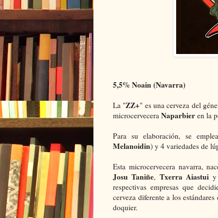
5,5% Noain (Navarra)
ZZ+
La "
" es una cerveza del géne
Naparbier
microcervecera
en la p
Para su elaboración, se emple
Melanoidin
) y 4 variedades de lú
Esta microcervecera navarra, na
Josu Taniñe
Txerra Aiastui
,
respectivas empresas que decidi
cerveza diferente a los estándares
doquier.