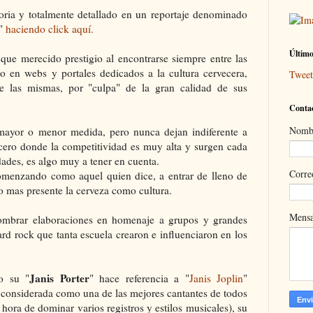
toria y totalmente detallado en un reportaje denominado
"
haciendo click aquí.
Último
ue merecido prestigio al encontrarse siempre entre las
co en webs y portales dedicados a la cultura cervecera,
Twee
de las mismas, por "culpa" de la gran calidad de sus
Contac
Nomb
mayor o menor medida, pero nunca dejan indiferente a
cero donde la competitividad es muy alta y surgen cada
ades, es algo muy a tener en cuenta.
Corre
menzando como aquel quien dice, a entrar de lleno de
o mas presente la cerveza como cultura.
Mens
ombrar elaboraciones en homenaje a grupos y grandes
d rock que tanta escuela crearon e influenciaron en los
Janis Porter
o su "
" hace referencia a "
Janis Joplin
"
s considerada como una de las mejores cantantes de todos
 hora de dominar varios registros y estilos musicales), su