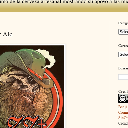
umo de la cerveza artesanal mostrando su apoyo a las mi
Catego
 Ale
Cerve
Buscar
Creat
Benji
Commo
SinOb
Creado