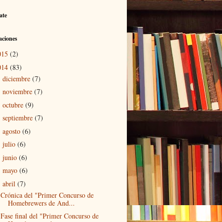
ate
aciones
015
(2)
014
(83)
diciembre
(7)
►
noviembre
(7)
►
octubre
(9)
►
septiembre
(7)
►
agosto
(6)
►
julio
(6)
►
junio
(6)
►
mayo
(6)
►
abril
(7)
▼
Crónica del "Primer Concurso de
Homebrewers de And...
Fase final del "Primer Concurso de