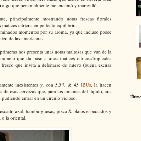
) algo que personalmente me encantó y maravilló.
te, principalmente mostrando notas frescas florales
atices cítricos en perfecto equilibrio.
rminados momentos por su aroma, ya que incluso posee
stico de las americanas.
 primeras nos presenta unas notas maltosas que van de la
ramelo que da paso a unos matices cítricos/tropicales
fresco que invita a deleitarse de nuevo (buena excusa
camente inexistentes y, con 5,5% & 45
IBUs
, la hacen
una de esas cervezas que, para los amantes del lúpulo, nos
Último
s pudiendo entrar en un círculo vicioso.
pescado azul, hamburguesas, pizza & platos especiados y
o la oriental.