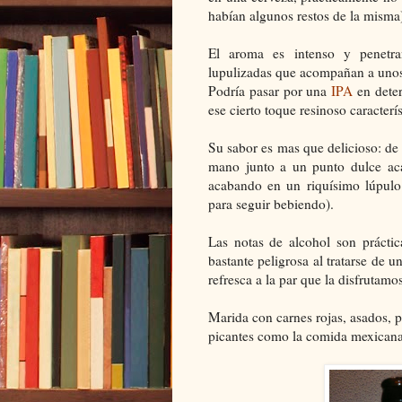
habían algunos restos de la misma
El aroma es intenso y penetran
lupulizadas que acompañan a unos m
Podría pasar por una
IPA
en dete
ese cierto toque resinoso caracterí
Su sabor es mas que delicioso: de
mano junto a un punto dulce aca
acabando en un riquísimo lúpulo 
para seguir bebiendo).
Las notas de alcohol son prácti
bastante peligrosa al tratarse de 
refresca a la par que la disfrutamo
Marida con carnes rojas, asados, 
picantes como la comida mexicana 