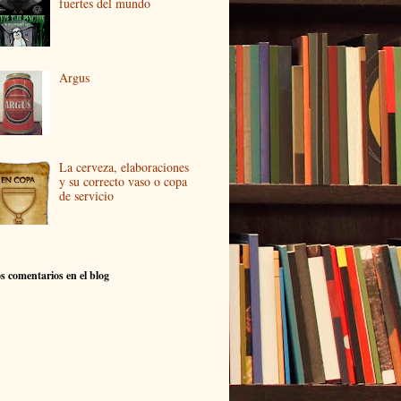
fuertes del mundo
Argus
La cerveza, elaboraciones
y su correcto vaso o copa
de servicio
s comentarios en el blog