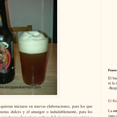
Frases
El bu
ni la
-Benj
El Ri
quieran iniciarse en nuevas elaboraciones, para los que
ce
La
 notas dulces y el amargor o indudablemente, para los
vaso o
una buena "american amber ale" sin tener que viajar a