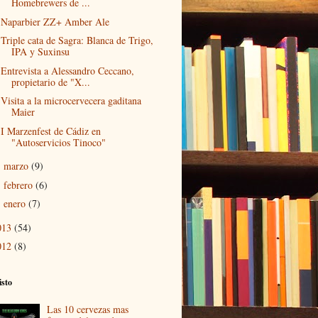
Homebrewers de ...
Naparbier ZZ+ Amber Ale
Triple cata de Sagra: Blanca de Trigo,
IPA y Suxinsu
Entrevista a Alessandro Ceccano,
propietario de "X...
Visita a la microcervecera gaditana
Maier
I Marzenfest de Cádiz en
"Autoservicios Tinoco"
marzo
(9)
►
febrero
(6)
►
enero
(7)
►
013
(54)
012
(8)
isto
Las 10 cervezas mas