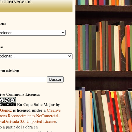
crocerveceras.
rías
zas
 en este blog
ive Commons Licenses
En Copa Sabe Mejor
by
is licensed under a
 Gómez
Creative
ns Reconocimiento-NoComercial-
raDerivada 3.0 Unported License
.
 a partir de la obra en