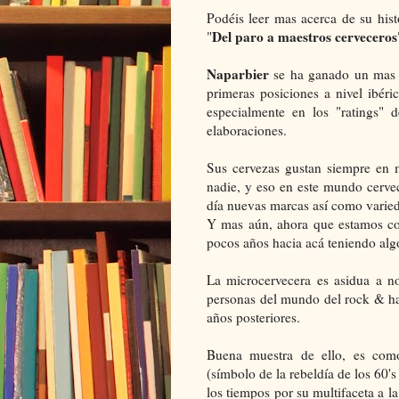
Podéis leer mas acerca de su his
Del paro a maestros cerveceros
"
Naparbier
se ha ganado un mas q
primeras posiciones a nivel ibéri
especialmente en los "ratings" 
elaboraciones.
Sus cervezas gustan siempre en 
nadie, y eso en este mundo cerve
día nuevas marcas así como varied
Y mas aún, ahora que estamos co
pocos años hacia acá teniendo alg
La microcervecera es asidua a n
personas del mundo del rock & har
años posteriores.
Buena muestra de ello, es com
(símbolo de la rebeldía de los 60'
los tiempos por su multifaceta a la