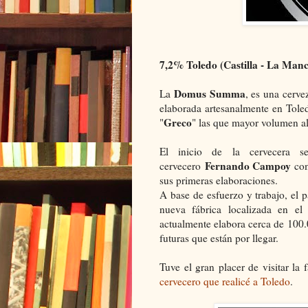
7,2% Toledo (Castilla - La Man
Domus Summa
La
, es una cerve
elaborada artesanalmente en Tol
Greco
"
" las que mayor volumen al
El inicio de la cervecera 
Fernando Campoy
cervecero
co
sus primeras elaboraciones.
A base de esfuerzo y trabajo, el 
nueva fábrica localizada en e
actualmente elabora cerca de 100.
futuras que están por llegar.
Tuve el gran placer de visitar la
cervecero que realicé a Toledo
.