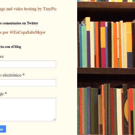
s comentarios en Twitter
ts por @EnCopaSabeMejor
ta con el blog
re
*
o electrónico
*
aje