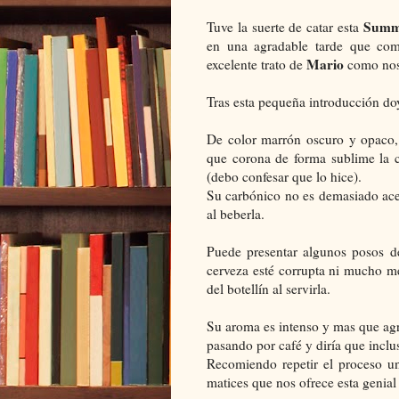
Sum
Tuve la suerte de catar esta
en una agradable tarde que co
Mario
excelente trato de
como nos
Tras esta pequeña introducción doy 
De color marrón oscuro y opaco,
que corona de forma sublime la c
(debo confesar que lo hice).
Su carbónico no es demasiado ace
al beberla.
Puede presentar algunos posos d
cerveza esté corrupta ni mucho me
del botellín al servirla.
Su aroma es intenso y mas que agr
pasando por café y diría que inclu
Recomiendo repetir el proceso un
matices que nos ofrece esta genial