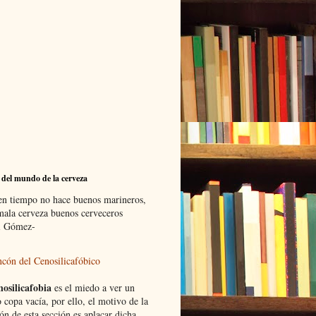
 del mundo de la cerveza
en tiempo no hace buenos marineros,
 mala cerveza buenos cerveceros
i Gómez-
ncón del Cenosilicafóbico
nosilicafobia
es el miedo a ver un
 copa vacía, por ello, el motivo de la
ón de esta sección es aplacar dicha