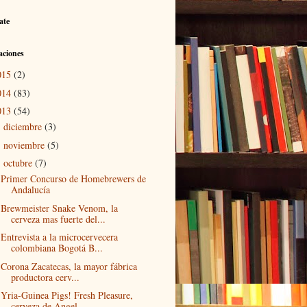
ate
aciones
015
(2)
014
(83)
013
(54)
diciembre
(3)
►
noviembre
(5)
►
octubre
(7)
▼
Primer Concurso de Homebrewers de
Andalucía
Brewmeister Snake Venom, la
cerveza mas fuerte del...
Entrevista a la microcervecera
colombiana Bogotá B...
Corona Zacatecas, la mayor fábrica
productora cerv...
Yria-Guinea Pigs! Fresh Pleasure,
cerveza de Angel...