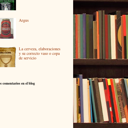
Argus
La cerveza, elaboraciones
y su correcto vaso o copa
de servicio
s comentarios en el blog