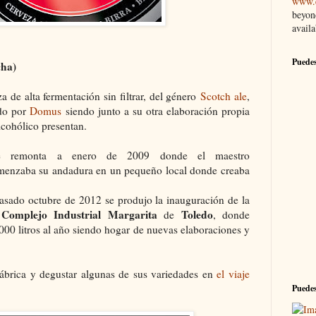
www.e
beyon
availa
Puedes
cha)
za de alta fermentación sin filtrar, del género
Scotch ale
,
edo por
Domus
siendo junto a su otra elaboración propia
cohólico presentan.
se remonta a enero de 2009 donde el maestro
menzaba su andadura en un pequeño local donde creaba
pasado octubre de 2012 se produjo la inauguración de la
Complejo Industrial Margarita
Toledo
l
de
, donde
000 litros al año siendo hogar de nuevas elaboraciones y
 fábrica y degustar algunas de sus variedades en
el viaje
Puedes