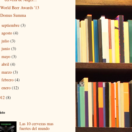
World Beer Awards '13
Domus Summa
septiembre
(3)
►
agosto
(4)
►
julio
(3)
►
junio
(3)
►
mayo
(3)
►
abril
(4)
►
marzo
(3)
►
febrero
(4)
►
enero
(12)
►
012
(8)
isto
Las 10 cervezas mas
fuertes del mundo