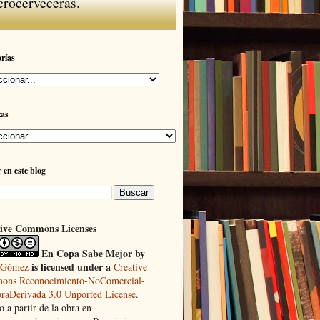
crocerveceras.
rías
zas
 en este blog
ive Commons Licenses
En Copa Sabe Mejor
by
is licensed under a
 Gómez
Creative
ns Reconocimiento-NoComercial-
raDerivada 3.0 Unported License
.
 a partir de la obra en