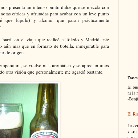
s nos presenta un intenso punto dulce que se mezcla con
notas cítricas y afrutadas para acabar con un leve punto
é que lúpulo) y alcohol que pasan prácticamente
%.
e barril en el viaje que realicé a Toledo y Madrid este
ó aún mas que en formato de botella, inmejorable para
ar de origen.
mperatura, se vuelve mas aromática y se aprecian unos
do otra visión que personalmente me agradó bastante.
Frases
El bu
ni la
-Benj
El Ri
ce
La
vaso o
creaci