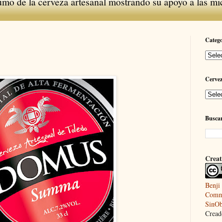
umo de la cerveza artesanal mostrando su apoyo a las mi
Catego
Cerve
Buscar
Creat
Benji
Commo
SinOb
Creado