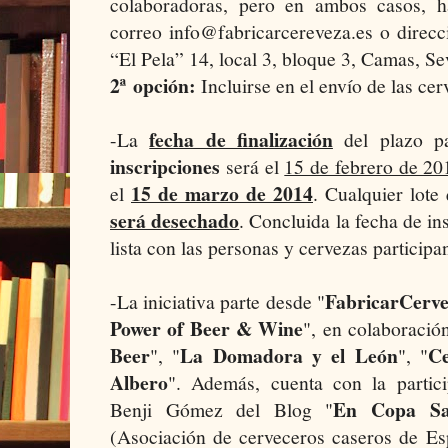
colaboradoras, pero en ambos casos, h
correo info@fabricarcereveza.es o direc
“El Pela” 14, local 3, bloque 3, Camas, Se
2ª
opción:
Incluirse en el envío de las cer
fecha de finalización
-La
del plazo p
inscripciones
será el
15 de febrero de 20
15 de marzo de 2014
el
. Cualquier lote
será desechado
. Concluida la fecha de in
lista con las personas y cervezas participa
FabricarCerve
-La iniciativa parte desde "
Power of Beer & Wine
", en colaboració
Beer
La Domadora y el León
Ce
", "
", "
Albero
". Además, cuenta con la partic
En Copa Sa
Benji Gómez del Blog "
(Asociación de cerveceros caseros de Es