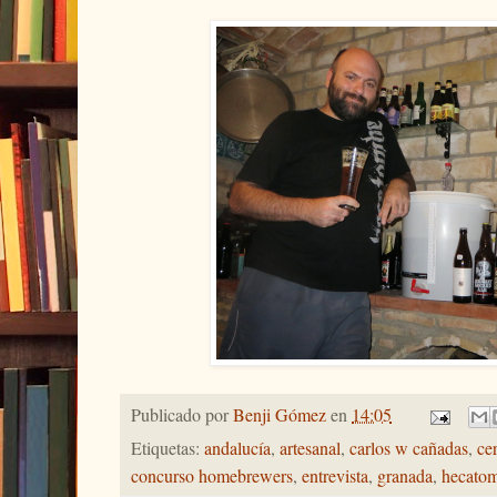
Publicado por
Benji Gómez
en
14:05
Etiquetas:
andalucía
,
artesanal
,
carlos w cañadas
,
ce
concurso homebrewers
,
entrevista
,
granada
,
hecato