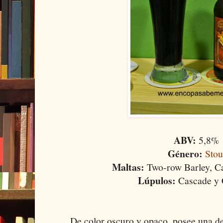
ABV:
5,8%
Género:
Stou
Maltas:
Two-row Barley, C
Lúpulos:
Cascade y 
De color oscuro y opaco, posee una d