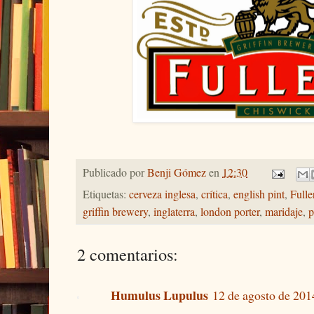
Publicado por
Benji Gómez
en
12:30
Etiquetas:
cerveza inglesa
,
crítica
,
english pint
,
Fulle
griffin brewery
,
inglaterra
,
london porter
,
maridaje
,
p
2 comentarios:
Humulus Lupulus
12 de agosto de 2014