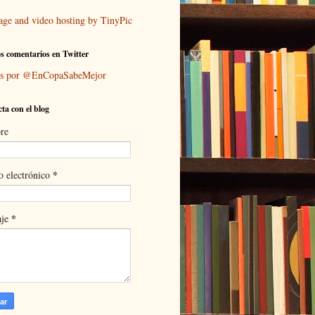
s comentarios en Twitter
ts por @EnCopaSabeMejor
ta con el blog
re
*
o electrónico
*
aje