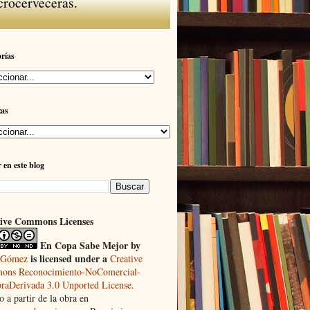
crocerveceras.
rías
zas
 en este blog
ive Commons Licenses
En Copa Sabe Mejor
by
is licensed under a
 Gómez
Creative
ns Reconocimiento-NoComercial-
raDerivada 3.0 Unported License
.
 a partir de la obra en