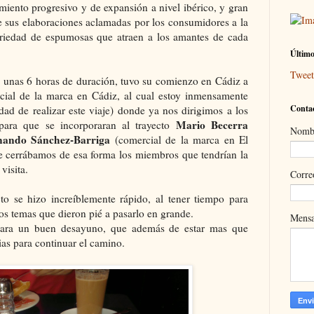
iento progresivo y de expansión a nivel ibérico, y gran
de sus elaboraciones aclamadas por los consumidores a la
iedad de espumosas que atraen a los amantes de cada
Último
Twee
de unas 6 horas de duración, tuvo su comienzo en Cádiz a
ial de la marca en Cádiz, al cual estoy inmensamente
Contac
ad de realizar este viaje) donde ya nos dirigimos a los
Mario Becerra
para que se incorporaran al trayecto
Nomb
nando Sánchez-Barriga
(comercial de la marca en El
e cerrábamos de esa forma los miembros que tendrían la
visita.
Corre
cto se hizo increíblemente rápido, al tener tiempo para
s temas que dieron pié a pasarlo en grande.
Mens
para un buen desayuno, que además de estar mas que
ias para continuar el camino.