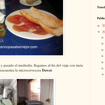
Transl
Public
2
►
2
▼
 pasado el mediodía, llegamos al fin del viaje con meta
Dawat
e encuentra la microcervecera
.