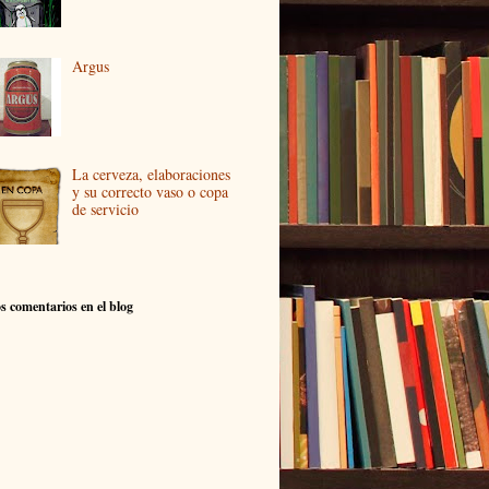
Argus
La cerveza, elaboraciones
y su correcto vaso o copa
de servicio
s comentarios en el blog