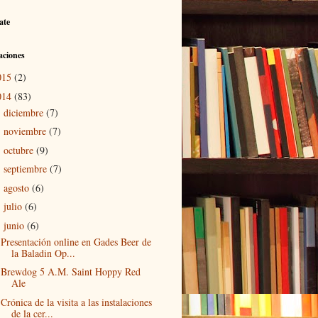
ate
aciones
015
(2)
014
(83)
diciembre
(7)
►
noviembre
(7)
►
octubre
(9)
►
septiembre
(7)
►
agosto
(6)
►
julio
(6)
►
junio
(6)
▼
Presentación online en Gades Beer de
la Baladin Op...
Brewdog 5 A.M. Saint Hoppy Red
Ale
Crónica de la visita a las instalaciones
de la cer...