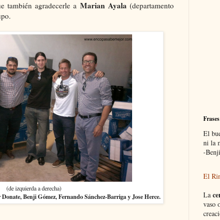
Marian Ayala
que también agradecerle a
(departamento
upo.
Frases
El bu
ni la
-Benj
El Ri
(de izquierda a derecha)
ce
La
 Donate, Benji Gómez, Fernando Sánchez-Barriga y Jose Herce.
vaso o
creaci