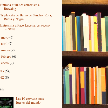
Entrada nº100 & entrevista a
Brewdog
Triple cata de Burro de Sancho: Roja,
Rubia y Negra
Entrevista a Paco Lucena, cervecero
de SON
mayo
(6)
►
abril
(7)
►
marzo
(9)
►
febrero
(6)
►
enero
(7)
►
013
(54)
012
(8)
isto
Las 10 cervezas mas
fuertes del mundo