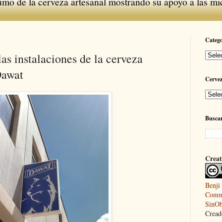
umo de la cerveza artesanal mostrando su apoyo a las mi
Catego
las instalaciones de la cerveza
Dawat
Cerve
Buscar
Creat
Benji
Commo
SinOb
Creado