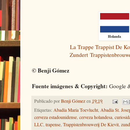
Holanda
La Trappe Trappist De K
Zundert Trappistenbrouwe
© Benji Gómez
Fuente imágenes & Copyright:
Google &
Publicado por
Benji Gómez
en
19:19
Etiquetas:
Abadía María Toevlucht
,
Abadía St. Jose
cerveza estadounidense
,
cerveza holandesa
,
curiosid
LLC
,
trapense
,
Trappistenbrouwerij De Kievit
,
zund