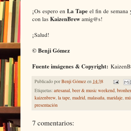
La Tape
¡Os espero en
el fin de semana 
KaizenBrew
con las
amig@s!
¡Salud!
© Benji Gómez
Fuente imágenes & Copyright:
KaizenB
Publicado por
Benji Gómez
en
14:38
Etiquetas:
artesanal
,
beer & music weekend
,
bronhe
kaizenbrew
,
la tape
,
madrid
,
malasaña
,
maridaje
,
mú
presentación
7 comentarios: