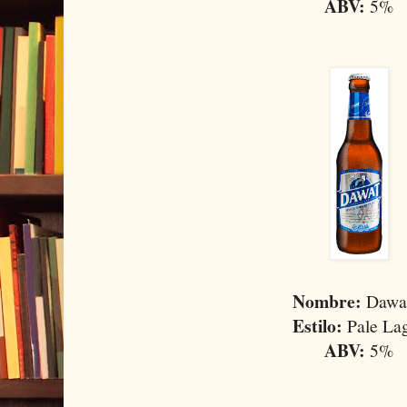
ABV:
5%
Nombre:
Dawat
Estilo:
Pale La
ABV:
5%